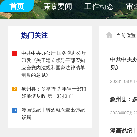
首页
廉政要闻
工作动态
审
热门关注
当前位置
中共中央办公厅 国务院办公厅
1
中共中央
印发《关于建立领导干部应知
见》
应会党内法规和国家法律清单
制度的意见》
2023年08月14
象州县：多举措 为年轻干部扣
2
好廉洁从政“第一粒扣子”
象州县：多
漫画说纪丨醉酒就医牵出违纪
3
2023年07月20
饭局
漫画说纪