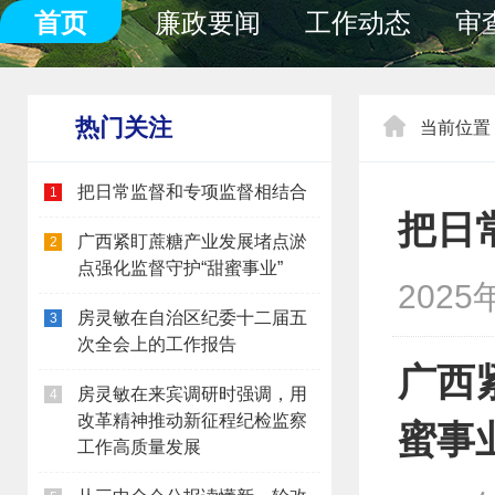
首页
廉政要闻
工作动态
审
热门关注
当前位置
把日常监督和专项监督相结合
1
把日
广西紧盯蔗糖产业发展堵点淤
2
点强化监督守护“甜蜜事业”
2025
房灵敏在自治区纪委十二届五
3
次全会上的工作报告
广西
房灵敏在来宾调研时强调，用
4
改革精神推动新征程纪检监察
蜜事
工作高质量发展