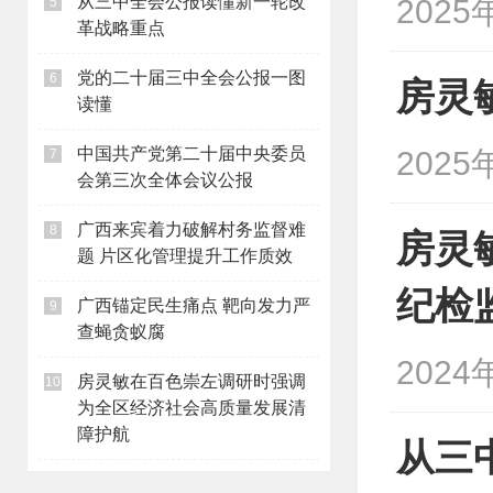
从三中全会公报读懂新一轮改
2025
5
革战略重点
党的二十届三中全会公报一图
6
房灵
读懂
中国共产党第二十届中央委员
2025
7
会第三次全体会议公报
广西来宾着力破解村务监督难
8
房灵
题 片区化管理提升工作质效
纪检
广西锚定民生痛点 靶向发力严
9
查蝇贪蚁腐
2024
房灵敏在百色崇左调研时强调
10
为全区经济社会高质量发展清
障护航
从三